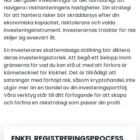
När det gäller investeringar är det oumbärligt att
navigera i riskhanteringens hastigheter. Din strategi
för att hantera risker bör skräddarsys efter din
ekonomiska kapacitet, risktolerans och valda
investeringsinstrument. Investerarnas trösklar för risk
skiljer sig avsevärt åt.
En investerares skattemässiga ställning bör diktera
deras investeringsstorlek. Att begå ett belopp inom
gränserna för vad du kan stå ut med att förlora är
kännetecknet för klokhet. Det är tillrådligt att
satsningar med förhöjd risk, såsom kryptohandel, inte
utgör mer än en tiondel av din investeringsportfölj.
Våra verktyg står till ditt förfogande för att skapa
och förfina en riskstrategi som passar din profil.
ENKEL REGISTRERINGSPROCESS