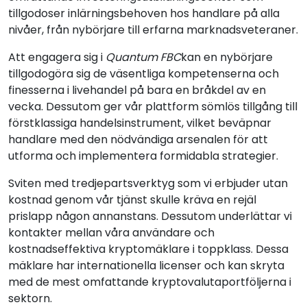
tillgodoser inlärningsbehoven hos handlare på alla
nivåer, från nybörjare till erfarna marknadsveteraner.
Att engagera sig i
Quantum FBC
kan en nybörjare
tillgodogöra sig de väsentliga kompetenserna och
finesserna i livehandel på bara en bråkdel av en
vecka. Dessutom ger vår plattform sömlös tillgång till
förstklassiga handelsinstrument, vilket beväpnar
handlare med den nödvändiga arsenalen för att
utforma och implementera formidabla strategier.
Sviten med tredjepartsverktyg som vi erbjuder utan
kostnad genom vår tjänst skulle kräva en rejäl
prislapp någon annanstans. Dessutom underlättar vi
kontakter mellan våra användare och
kostnadseffektiva kryptomäklare i toppklass. Dessa
mäklare har internationella licenser och kan skryta
med de mest omfattande kryptovalutaportföljerna i
sektorn.