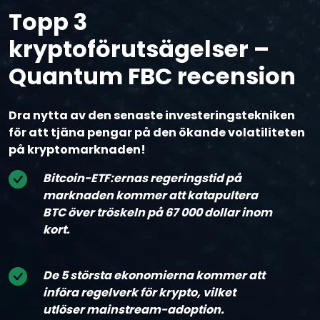
Topp 3
kryptoförutsägelser –
Quantum FBC recension
Dra nytta av den senaste investeringstekniken
för att tjäna pengar på den ökande volatiliteten
på kryptomarknaden!
Bitcoin-ETF:ernas regeringstid på
marknaden kommer att katapultera
BTC över tröskeln på 67 000 dollar inom
kort.
De 5 största ekonomierna kommer att
införa regelverk för krypto, vilket
utlöser mainstream-adoption.