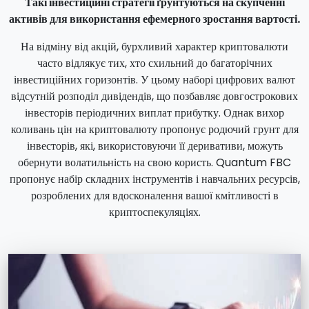
Такі інвестиційні стратегії ґрунтуються на скупченні
активів для використання ефемерного зростання вартості.
На відміну від акцій, бурхливий характер криптовалюти
часто відлякує тих, хто схильний до багаторічних
інвестиційних горизонтів. У цьому наборі цифрових валют
відсутній розподіл дивідендів, що позбавляє довгострокових
інвесторів періодичних виплат прибутку. Однак вихор
коливань цін на криптовалюту пропонує родючий грунт для
інвесторів, які, використовуючи її деривативи, можуть
обернути волатильність на свою користь. Quantum FBC
пропонує набір складних інструментів і навчальних ресурсів,
розроблених для вдосконалення вашої кмітливості в
криптоспекуляціях.