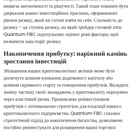
вимагає витонченості та рішучості. Такий план повинен бути
дзеркалом ваших інвестиційних прагнень, сформованих
рівнем ризику, який ви готові взяти на себе. Схильність до
ризику – це ступінь ризику, на який трейдер готовий піти.
Quantum FBC скрупульозно оцінює різні фактори, щоб
визначити ваш поріг ризику.
Накопичення прибутку: наріжний камінь
зростання інвестицій
Збільшення ваших криптовалютних активів може бути
досягнуто шляхом вливання додаткового капіталу або
шляхом скромного старту та повернення прибутків. Вкладати
значну частину своїх заощаджень у криптовалюту нерозумно
через властивий ризик. Проникливе реінвестування
прибутків є оптимальною стратегією для ескалації вашого
криптовалютного підприємства. Quantum FBC схвалює
стратегічний підхід до накопичення багатства, дозволяючи
постійно реінвестувати для розширення вашої торгової