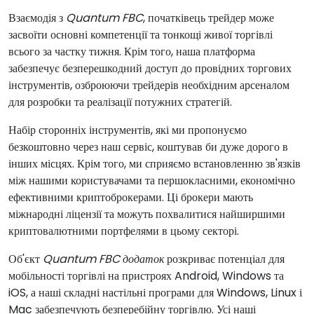
Взаємодія з
Quantum FBC
, початківець трейдер може
засвоїти основні компетенції та тонкощі живої торгівлі
всього за частку тижня. Крім того, наша платформа
забезпечує безперешкодний доступ до провідних торгових
інструментів, озброюючи трейдерів необхідним арсеналом
для розробки та реалізації потужних стратегій.
Набір сторонніх інструментів, які ми пропонуємо
безкоштовно через наш сервіс, коштував би дуже дорого в
інших місцях. Крім того, ми сприяємо встановленню зв'язків
між нашими користувачами та першокласними, економічно
ефективними криптоброкерами. Ці брокери мають
міжнародні ліцензії та можуть похвалитися найширшими
криптовалютними портфелями в цьому секторі.
Об'єкт
Quantum FBC додаток
розкриває потенціал для
мобільності торгівлі на пристроях Android, Windows та
iOS, а наші складні настільні програми для Windows, Linux і
Mac забезпечують безперебійну торгівлю. Усі наші