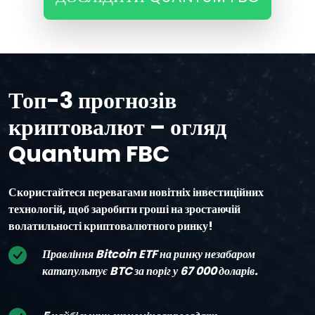
Топ-3 прогнозів
криптовалют – огляд
Quantum FBC
Скористайтеся перевагами новітніх інвестиційних
технологій, щоб заробити гроші на зростаючій
волатильності криптовалютного ринку!
Правління Bitcoin ETF на ринку незабаром
катапультує BTC за поріг у 67 000 доларів.