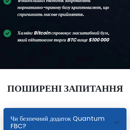
5 найбільших економік запровадять
нормативно-правову базу криптовалют, що
спричинить масове прийняття.
Халвінг Bitcoin спровокує масштабний бум,
який підштовхне торги BTC вище $100 000
ПОШИРЕНІ ЗАПИТАННЯ
Чи безпечний додаток Quantum
FBC?