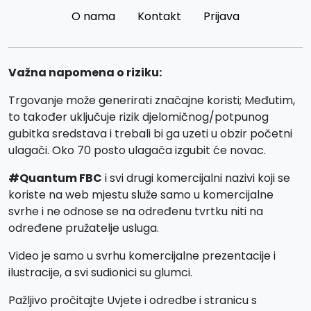
O nama
Kontakt
Prijava
Važna napomena o riziku:
Trgovanje može generirati značajne koristi; Međutim,
to također uključuje rizik djelomičnog/potpunog
gubitka sredstava i trebali bi ga uzeti u obzir početni
ulagači. Oko 70 posto ulagača izgubit će novac.
#Quantum FBC
i svi drugi komercijalni nazivi koji se
koriste na web mjestu služe samo u komercijalne
svrhe i ne odnose se na određenu tvrtku niti na
određene pružatelje usluga.
Video je samo u svrhu komercijalne prezentacije i
ilustracije, a svi sudionici su glumci.
Pažljivo pročitajte Uvjete i odredbe i stranicu s