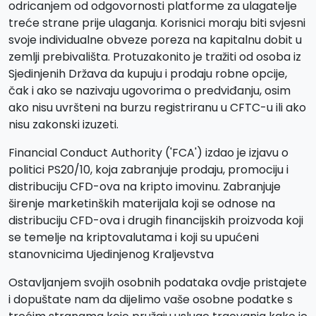
odricanjem od odgovornosti platforme za ulagatelje
treće strane prije ulaganja. Korisnici moraju biti svjesni
svoje individualne obveze poreza na kapitalnu dobit u
zemlji prebivališta. Protuzakonito je tražiti od osoba iz
Sjedinjenih Država da kupuju i prodaju robne opcije,
čak i ako se nazivaju ugovorima o predviđanju, osim
ako nisu uvršteni na burzu registriranu u CFTC-u ili ako
nisu zakonski izuzeti.
Financial Conduct Authority ('FCA') izdao je izjavu o
politici PS20/10, koja zabranjuje prodaju, promociju i
distribuciju CFD-ova na kripto imovinu. Zabranjuje
širenje marketinških materijala koji se odnose na
distribuciju CFD-ova i drugih financijskih proizvoda koji
se temelje na kriptovalutama i koji su upućeni
stanovnicima Ujedinjenog Kraljevstva
Ostavljanjem svojih osobnih podataka ovdje pristajete
i dopuštate nam da dijelimo vaše osobne podatke s