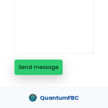
Send message
QuantumFBC