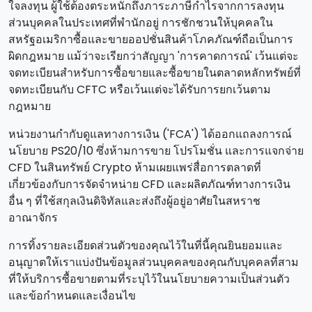
ใจลงทุน ผู้ใช้ต้องตระหนักถึงภาระภาษีกําไรจากการลงทุน
ส่วนบุคคลในประเทศที่พํานักอยู่ การชักชวนให้บุคคลใน
สหรัฐอเมริกาซื้อและขายออปชั่นสินค้าโภคภัณฑ์ถือเป็นการ
ผิดกฎหมาย แม้ว่าจะเรียกว่าสัญญา 'การคาดการณ์' เว้นแต่จะ
จดทะเบียนสําหรับการซื้อขายและซื้อขายในตลาดหลักทรัพย์ที่
จดทะเบียนกับ CFTC หรือเว้นแต่จะได้รับการยกเว้นตาม
กฎหมาย
หน่วยงานกํากับดูแลทางการเงิน ('FCA') ได้ออกแถลงการณ์
นโยบาย PS20/10 ซึ่งห้ามการขาย โปรโมชั่น และการแจกจ่าย
CFD ในสินทรัพย์ Crypto ห้ามเผยแพร่สื่อการตลาดที่
เกี่ยวข้องกับการจัดจําหน่าย CFD และผลิตภัณฑ์ทางการเงิน
อื่น ๆ ที่ใช้สกุลเงินดิจิทัลและส่งถึงผู้อยู่อาศัยในสหราช
อาณาจักร
การทิ้งรายละเอียดส่วนตัวของคุณไว้ในที่นี้คุณยินยอมและ
อนุญาตให้เราแบ่งปันข้อมูลส่วนบุคคลของคุณกับบุคคลที่สาม
ที่ให้บริการซื้อขายตามที่ระบุไว้ในนโยบายความเป็นส่วนตัว
และข้อกําหนดและเงื่อนไข